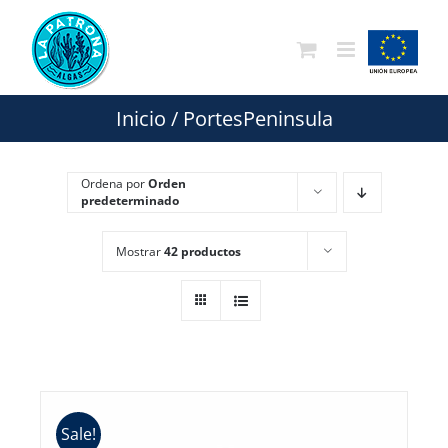
Saltar
al
contenido
Inicio
/
PortesPeninsula
Ordena por
Orden
predeterminado
Mostrar
42 productos
Sale!