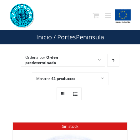
Saltar
al
contenido
Inicio
/
PortesPeninsula
Ordena por
Orden
predeterminado
Mostrar
42 productos
Sin stock