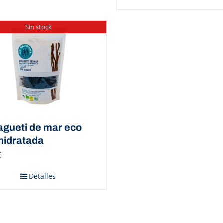
Sin stock
gueti de mar eco
hidratada
€
Detalles