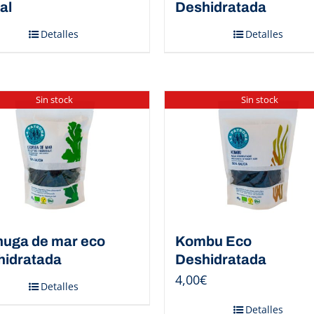
al
Deshidratada
Detalles
Detalles
Sin stock
Sin stock
huga de mar eco
Kombu Eco
hidratada
Deshidratada
4,00
€
Detalles
Detalles