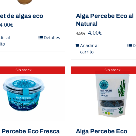
t de algas eco
Alga Percebe Eco al
Natural
4,00
€
4,00
€
4,50
€
ir al
Detalles
ito
Añadir al
D
carrito
Sin stock
Sin stock
 Percebe Eco Fresca
Alga Percebe Eco