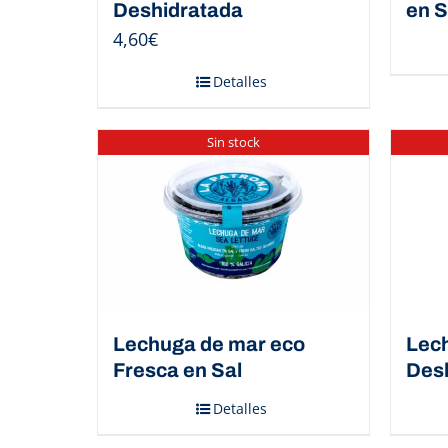
Deshidratada
en S
4,60
€
Detalles
Sin stock
Lechuga de mar eco
Lec
Fresca en Sal
Des
Detalles