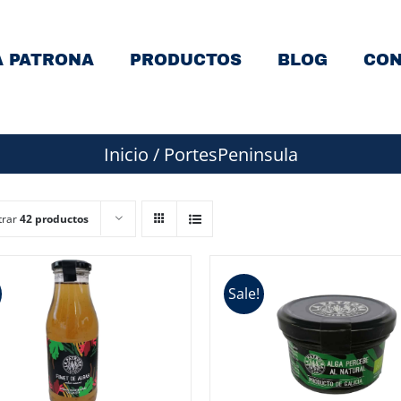
A PATRONA
PRODUCTOS
BLOG
CON
Inicio
/
PortesPeninsula
trar
42 productos
Sale!