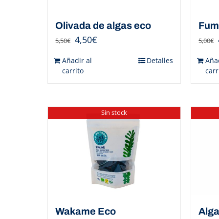
Olivada de algas eco
Fume
4,50
€
5,50
€
5,00
€
Añadir al
Detalles
Añad
carrito
carr
Sin stock
Wakame Eco
Alga