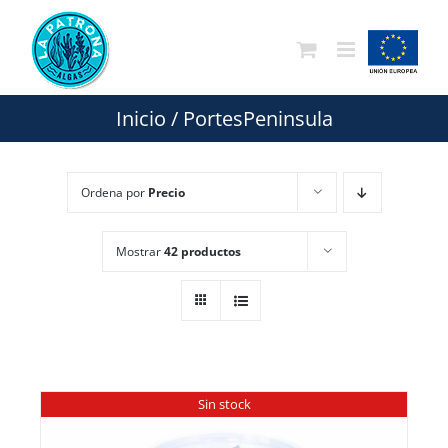
Saltar
al
contenido
Inicio
/
PortesPeninsula
Ordena por
Precio
Mostrar
42 productos
Sin stock