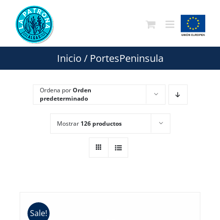
Saltar
al
contenido
Inicio
/
PortesPeninsula
Ordena por
Orden
predeterminado
Mostrar
126 productos
Sale!