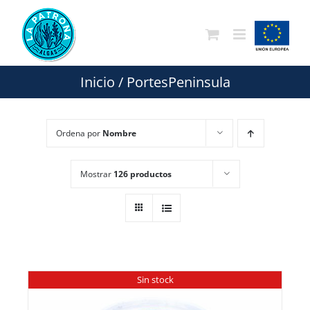
Saltar
al
contenido
Inicio
/
PortesPeninsula
Ordena por
Nombre
Mostrar
126 productos
Sin stock