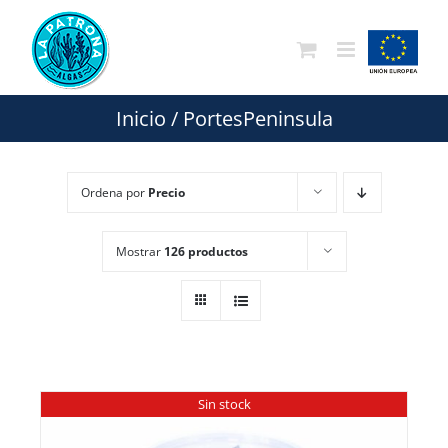
Saltar
al
contenido
Inicio
/
PortesPeninsula
Ordena por
Precio
Mostrar
126 productos
Sin stock