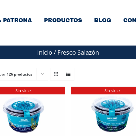
A PATRONA
PRODUCTOS
BLOG
CON
Inicio
/
Fresco Salazón
trar
126 productos
Sin stock
Sin stock