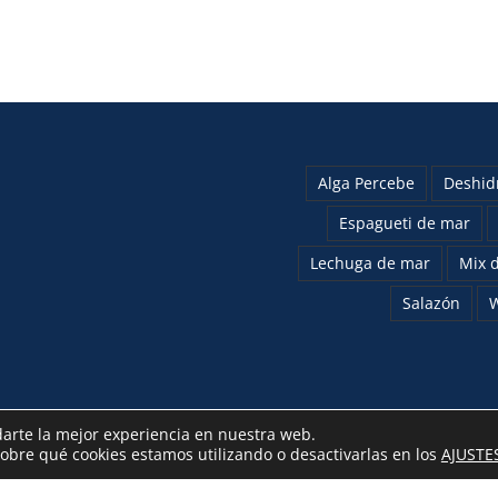
Alga Percebe
Deshid
Espagueti de mar
Lechuga de mar
Mix d
Salazón
darte la mejor experiencia en nuestra web.
bre qué cookies estamos utilizando o desactivarlas en los
AJUSTE
Algas La Patrona ©
2026 | Email:
hola@algaslapatrona.com