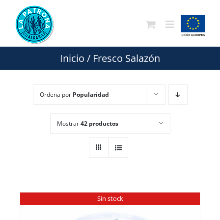
Saltar
al
contenido
Inicio
/
Fresco Salazón
Ordena por
Popularidad
Mostrar
42 productos
Sin stock