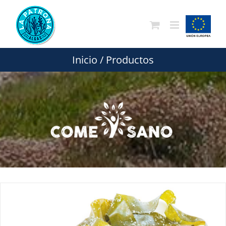
Saltar
al
contenido
Inicio
/
Productos