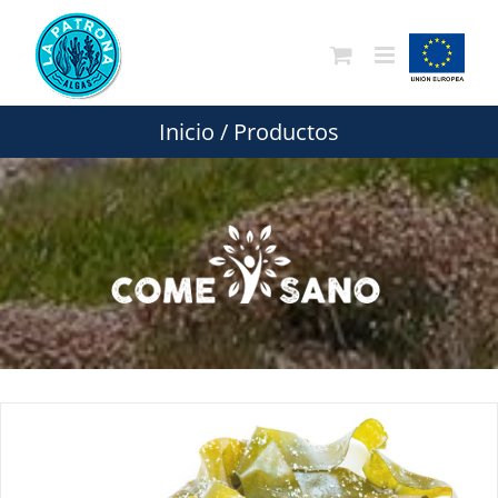
Saltar
al
contenido
Inicio
/
Productos