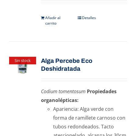
Añadir al
Detalles
carrito
Alga Percebe Eco
Sin stock
Deshidratada
Codium tomentosum
Propiedades
organolépticas:
Apariencia: Alga verde con
forma de ramillete carnoso con
tubos redondeados. Tacto
aterciopelado. alcanza los 30cm