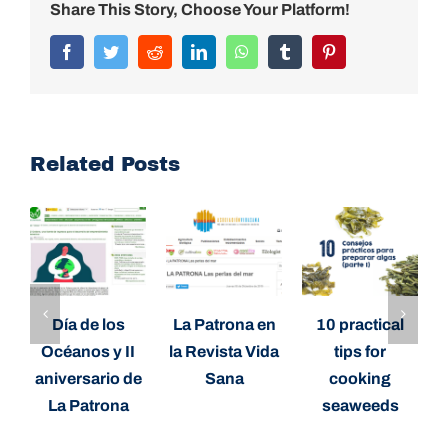
Share This Story, Choose Your Platform!
Facebook
Twitter
Reddit
LinkedIn
WhatsApp
Tumblr
Pinterest
Related Posts
Día de los
La Patrona en
10 practical
S
Océanos y II
la Revista Vida
tips for
s
aniversario de
Sana
cooking
La Patrona
seaweeds