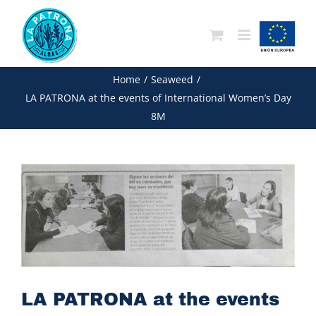
Skip
to
content
Home
/
Seaweed
/
LA PATRONA at the events of International Women’s Day
8M
View
Larger
Image
LA PATRONA at the events