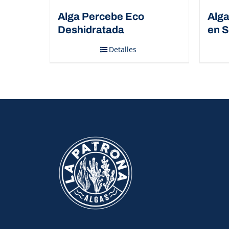
Alga Percebe Eco
Alga
Deshidratada
en S
Detalles