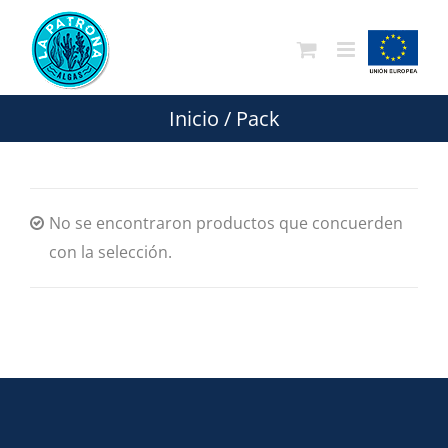
Saltar
al
contenido
Inicio
/
Pack
No se encontraron productos que concuerden
con la selección.