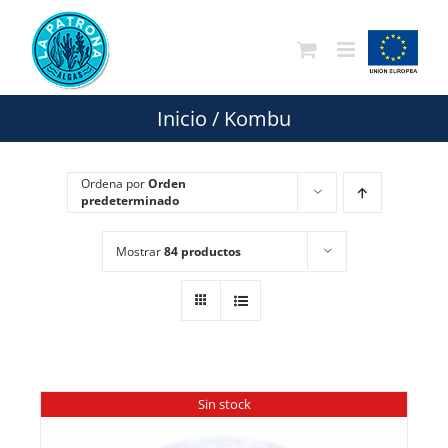
Saltar
al
contenido
Inicio
/
Kombu
Ordena por
Orden
predeterminado
Mostrar
84 productos
Sin stock