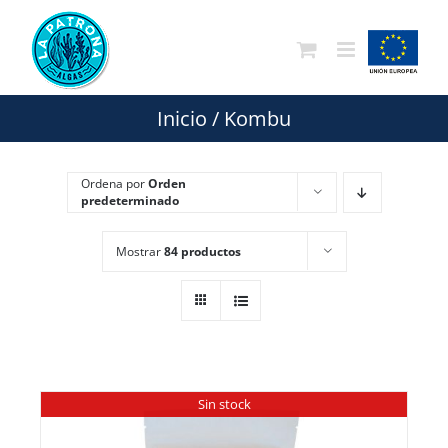
Saltar
al
contenido
Inicio
/
Kombu
Ordena por
Orden
predeterminado
Mostrar
84 productos
Sin stock