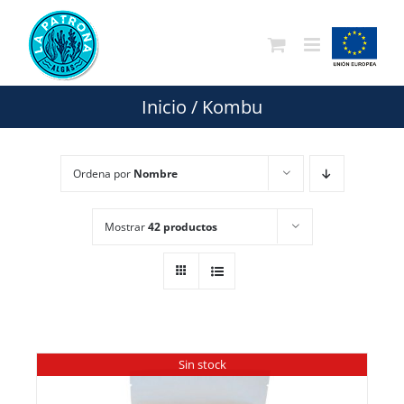
Saltar
al
contenido
Inicio
/
Kombu
Ordena por
Nombre
Mostrar
42 productos
Sin stock