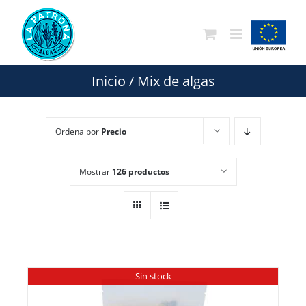
Saltar
al
contenido
Inicio
/
Mix de algas
Ordena por
Precio
Mostrar
126 productos
Sin stock