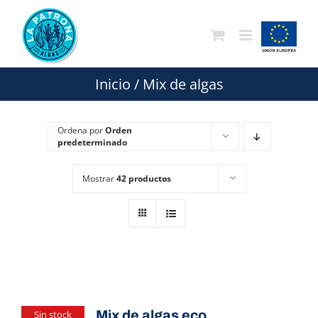
Saltar
al
contenido
Inicio
/
Mix de algas
Ordena por
Orden
predeterminado
Mostrar
42 productos
Mix de algas eco
Sin stock