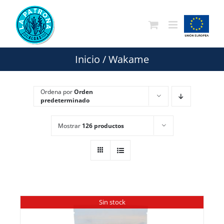
Saltar
al
contenido
Inicio
/
Wakame
Ordena por
Orden
predeterminado
Mostrar
126 productos
Sin stock