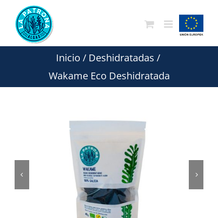
Saltar
al
contenido
Inicio
/
Deshidratadas
/
Wakame Eco Deshidratada

