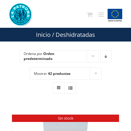
Saltar
al
contenido
Inicio
/
Deshidratadas
Ordena por
Orden
predeterminado
Mostrar
42 productos
Sin stock