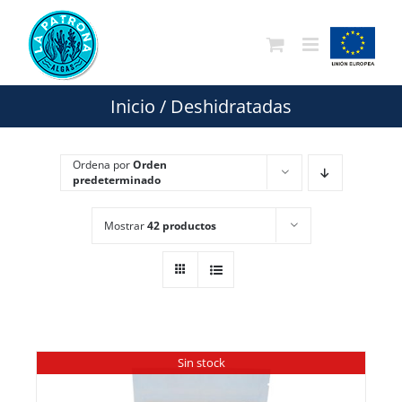
Saltar
al
contenido
Inicio
/
Deshidratadas
Ordena por
Orden
predeterminado
Mostrar
42 productos
Sin stock