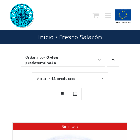
Saltar
al
contenido
Inicio
/
Fresco Salazón
Ordena por
Orden
predeterminado
Mostrar
42 productos
Sin stock