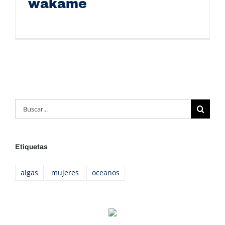
wakame
Sopa de verduras con wakame
Buscar:
Etiquetas
algas
mujeres
oceanos