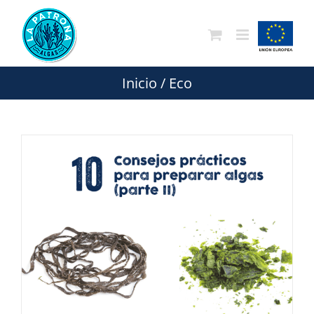
Saltar
al
contenido
Inicio
/
Eco