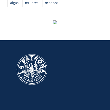
algas
mujeres
oceanos