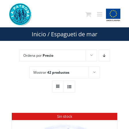
Saltar
al
contenido
Inicio
/
Espagueti de mar
Ordena por
Precio
Mostrar
42 productos
Sin stock