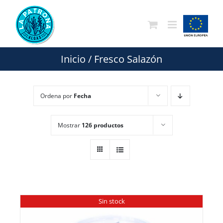
Saltar
al
contenido
Inicio
/
Fresco Salazón
Ordena por
Fecha
Mostrar
126 productos
Sin stock