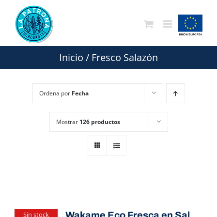
Saltar
al
contenido
Inicio
/
Fresco Salazón
Ordena por
Fecha
Mostrar
126 productos
Wakame Eco Fresca en Sal
Sin stock