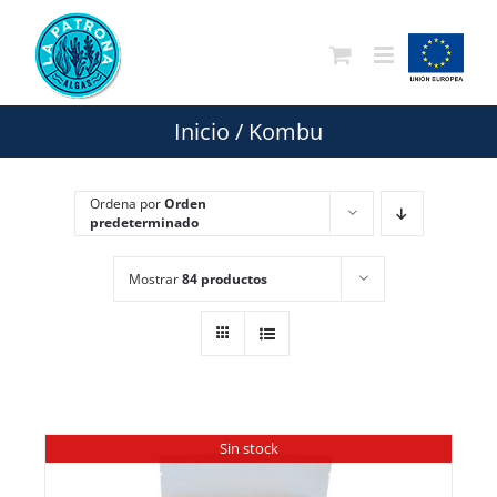
Saltar
al
contenido
Inicio
/
Kombu
Ordena por
Orden
predeterminado
Mostrar
84 productos
Sin stock