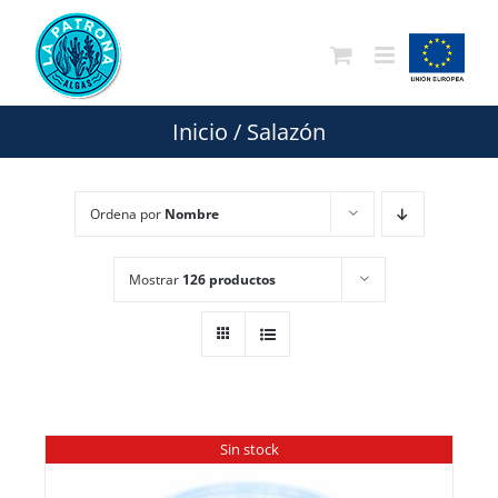
Saltar
al
contenido
Inicio
/
Salazón
Ordena por
Nombre
Mostrar
126 productos
Sin stock