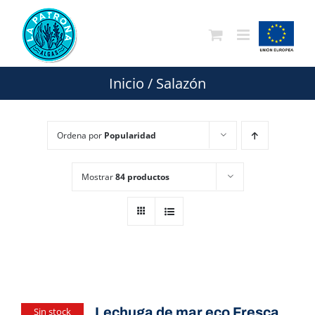
Saltar
al
contenido
Inicio
/
Salazón
Ordena por
Popularidad
Mostrar
84 productos
Lechuga de mar eco Fresca
Sin stock