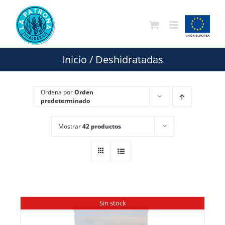
Saltar
al
contenido
Inicio
/
Deshidratadas
Ordena por
Orden
predeterminado
Mostrar
42 productos
Sin stock