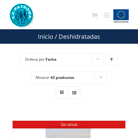
Saltar
al
contenido
Inicio
/
Deshidratadas
Ordena por
Fecha
Mostrar
42 productos
Sin stock