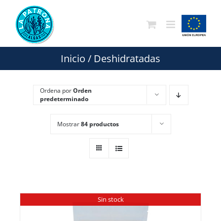
Saltar
al
contenido
Inicio
/
Deshidratadas
Ordena por
Orden
predeterminado
Mostrar
84 productos
Sin stock