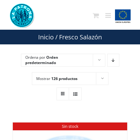
Saltar
al
contenido
Inicio
/
Fresco Salazón
Ordena por
Orden
predeterminado
Mostrar
126 productos
Sin stock