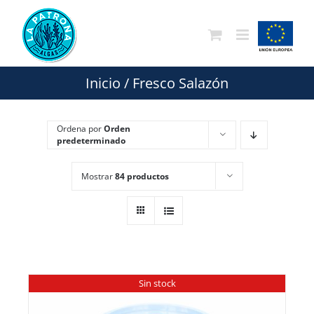
Saltar
al
contenido
Inicio
/
Fresco Salazón
Ordena por
Orden
predeterminado
Mostrar
84 productos
Sin stock