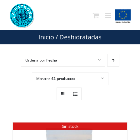
Saltar
al
contenido
Inicio
/
Deshidratadas
Ordena por
Fecha
Mostrar
42 productos
Sin stock