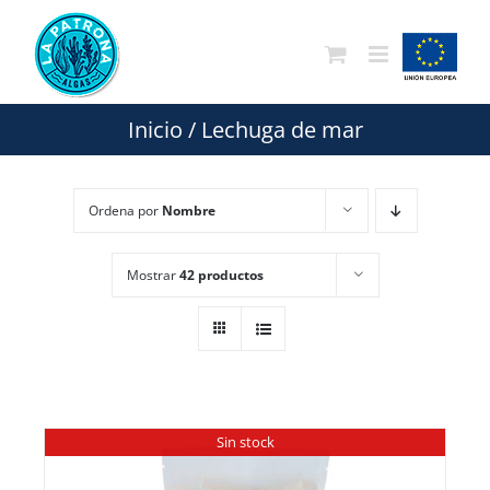
Saltar
al
contenido
Inicio
/
Lechuga de mar
Ordena por
Nombre
Mostrar
42 productos
Sin stock