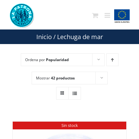
Saltar
al
contenido
Inicio
/
Lechuga de mar
Ordena por
Popularidad
Mostrar
42 productos
Sin stock