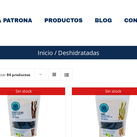
A PATRONA
PRODUCTOS
BLOG
CON
Inicio
/
Deshidratadas
trar
84 productos
Sin stock
Sin stock