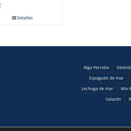
€
Detalles
Alga Percebe
Deshid
Espagueti de mar
Lechuga de mar
Mix d
Salazón