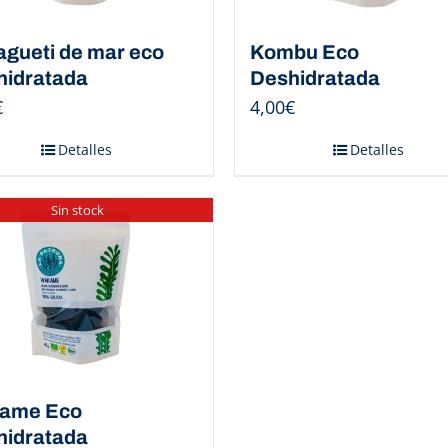
gueti de mar eco
Kombu Eco
hidratada
Deshidratada
€
4,00
€
Detalles
Detalles
Sin stock
ame Eco
hidratada