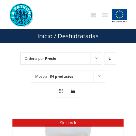
Saltar
al
contenido
Inicio
/
Deshidratadas
Ordena por
Precio
Mostrar
84 productos
Sin stock