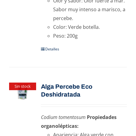
Olor y sabor: Olor fuerte a mar.
Sabor muy intenso a marisco, a
percebe.
Color: Verde botella.
Peso: 200g
Detalles
Alga Percebe Eco
Sin stock
Deshidratada
Codium tomentosum
Propiedades
organolépticas:
Apariencia: Alga verde con