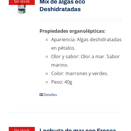
Mix de algas eco
Sin stock
Deshidratadas
Propiedades organolépticas:
Apariencia: Algas deshidratadas
en pétalos.
Olor y sabor: Olor a mar. Sabor
marino.
Color: marrones y verdes.
Peso: 40g
Detalles
Lechuga de mar eco Fresca
Sin stock