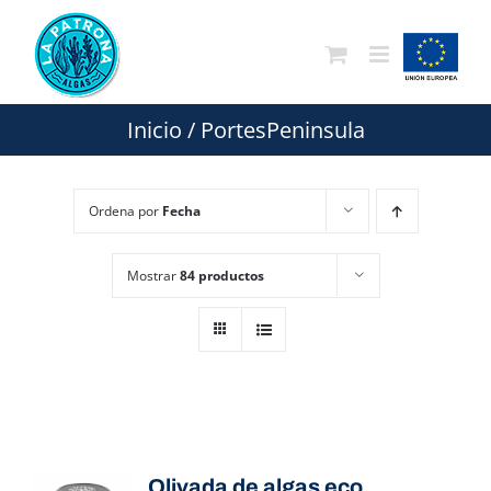
Saltar
al
contenido
Inicio
/
PortesPeninsula
Ordena por
Fecha
Mostrar
84 productos
Olivada de algas eco