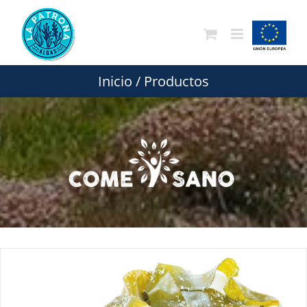
Saltar
al
contenido
Inicio
/
Productos