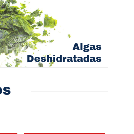
Algas
Deshidratadas
OS