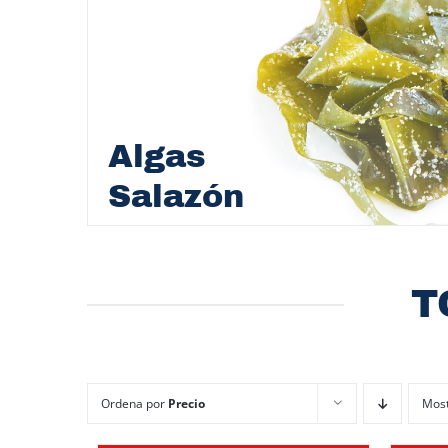
Algas
Salazón
T
Ordena por
Precio
Mos