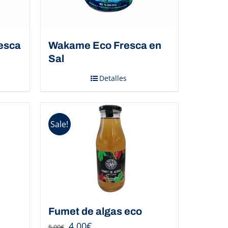
esca
Wakame Eco Fresca en
Sal
Detalles
Sale!
Fumet de algas eco
4,00
€
5,00
€