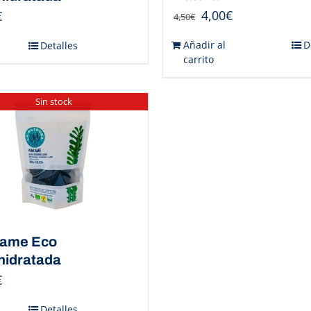
4,00
€
€
4,50
€
Añadir al
D
Detalles
carrito
Sin stock
ame Eco
hidratada
€
Detalles