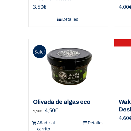
3,50
€
4,00
Detalles
Sale!
Olivada de algas eco
Wak
Des
4,50
€
5,50
€
4,60
Añadir al
Detalles
carrito