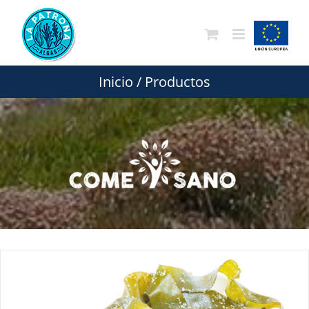
Saltar
al
contenido
Inicio
/
Productos